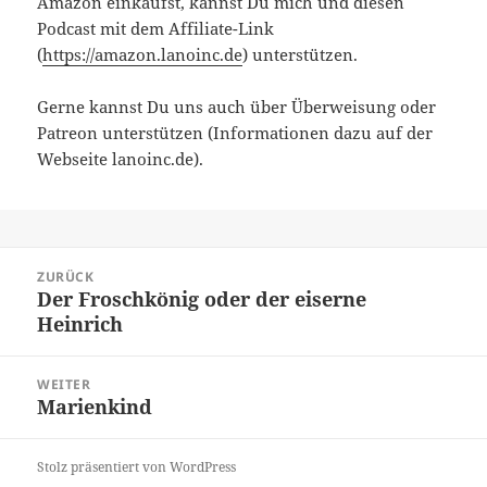
Amazon einkaufst, kannst Du mich und diesen
Podcast mit dem Affiliate-Link
(
https://amazon.lanoinc.de
) unterstützen.
Gerne kannst Du uns auch über Überweisung oder
Patreon unterstützen (Informationen dazu auf der
Webseite lanoinc.de).
Beitragsnavigation
ZURÜCK
Der Froschkönig oder der eiserne
Vorheriger
Heinrich
Beitrag:
WEITER
Marienkind
Nächster
Beitrag:
Stolz präsentiert von WordPress